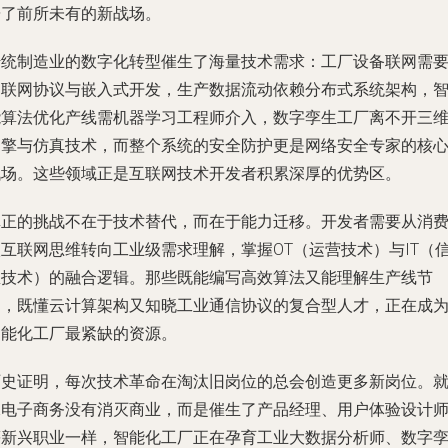
辟了前所未有的新战场。
传统制造业的数字化转型催生了海量技术需求：工厂设备联网需
物联网协议与嵌入式开发，生产数据流动依赖分布式系统架构，
能算法优化产线需机器学习工程师介入，数字孪生工厂离不开三
引擎与仿真技术，而整个系统的安全防护更是网络安全专家的核
战场。这些领域正是互联网技术开发者积累深厚的优势区。
真正的挑战不在于技术替代，而在于能力迁移。开发者需要从消
级互联网思维转向工业级需求理解，掌握OT（运营技术）与IT（
息技术）的融合逻辑。那些既能编写高效算法又能理解生产线节
拍，既懂云计算架构又知晓工业通信协议的复合型人才，正在成
智能化工厂最紧缺的资源。
历史证明，每次技术革命在淘汰旧岗位的总会创造更多新岗位。
像电子商务没有消灭商业，而是催生了产品经理、用户体验设计
等新兴职业一样，智能化工厂正在孕育工业大数据分析师、数字