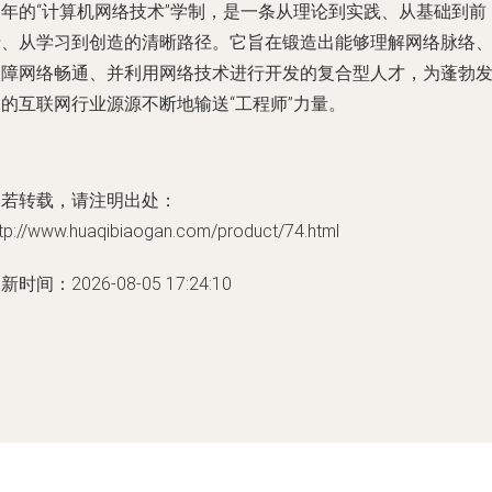
三年的“计算机网络技术”学制，是一条从理论到实践、从基础到前
沿、从学习到创造的清晰路径。它旨在锻造出能够理解网络脉络
保障网络畅通、并利用网络技术进行开发的复合型人才，为蓬勃
的互联网行业源源不断地输送“工程师”力量。
如若转载，请注明出处：
ttp://www.huaqibiaogan.com/product/74.html
新时间：2026-08-05 17:24:10